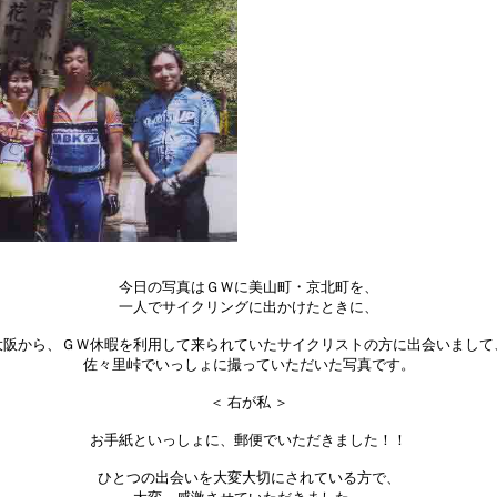
今日の写真はＧＷに美山町・京北町を、
一人でサイクリングに出かけたときに、
大阪から、ＧＷ休暇を利用して来られていたサイクリストの方に出会いまして
佐々里峠でいっしょに撮っていただいた写真です。
＜ 右が私 ＞
お手紙といっしょに、郵便でいただきました！！
ひとつの出会いを大変大切にされている方で、