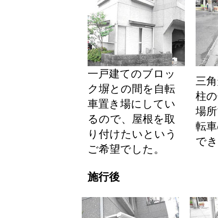
一戸建てのブロッ
三角
ク塀との間を自転
柱の
車置き場にしてい
場所
るので、屋根を取
転車
り付けたいという
でき
ご希望でした。
施行後