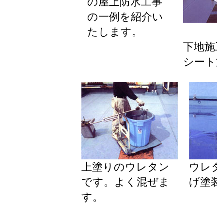
の屋上防水工事
の一例を紹介い
たします。
下地施
シート
上塗りのウレタン
ウレ
です。よく混ぜま
げ塗
す。