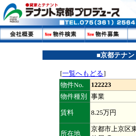
■京都テナント
[
一覧へもどる
]
122223
物件No.
物件種別
事業
賃料
8.25万円
京都市上京区
所在地