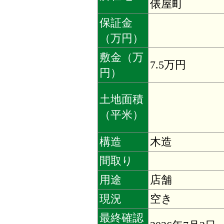
俵屋町
保証金
（万円）
敷金（万
7.5万円
円）
土地面積
（平米）
構造
木造
間取り
用途
店舗
現況
空き
最終確認