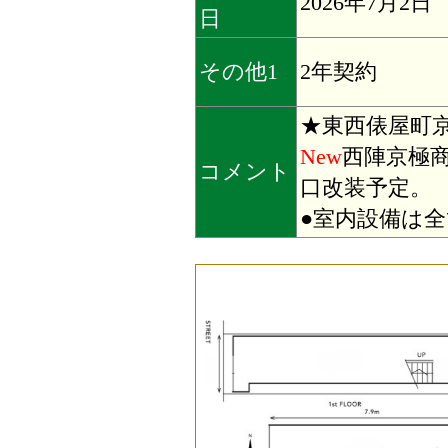
2026年7月2日
日
その他1
2年契約
★東西俵屋町
New
西陣京極
コメント
口改装予定。
●室内設備は