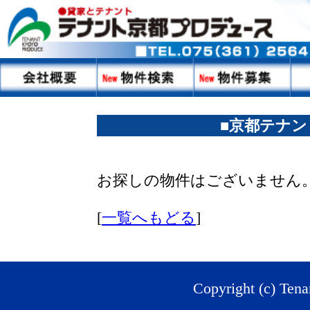
■京都テナント
お探しの物件はございません
[
一覧へもどる
]
Copyright (c) Tena